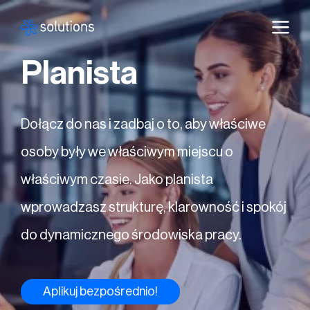
Planista
Dołącz do nas i zadbaj o to, aby właściwe
osoby były we właściwym miejscu o
właściwym czasie. Jako planista
wprowadzasz strukturę, klarowność i spokój
do dynamicznego środowiska pracy.
Aplikuj bezpośrednio!