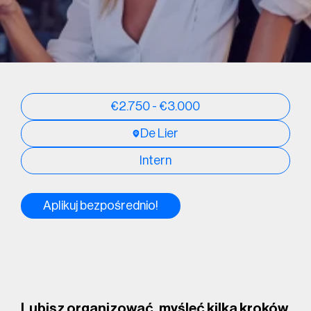
€2.750 - €3.000
De Lier
Intern
Aplikuj bezpośrednio!
Lubisz organizować, myśleć kilka kroków