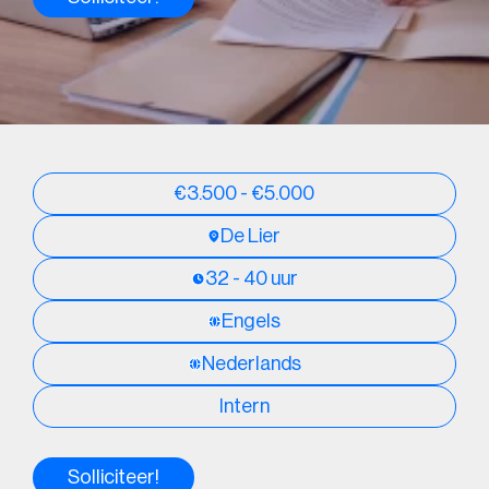
€3.500 - €5.000
De Lier
32 - 40 uur
Engels
Nederlands
Intern
Solliciteer!