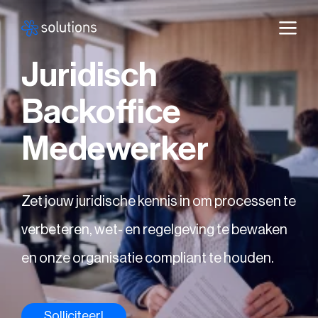
Juridisch
Backoffice
Medewerker
Zet jouw juridische kennis in om processen te
verbeteren, wet- en regelgeving te bewaken
en onze organisatie compliant te houden.
Solliciteer!