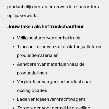
productielijnen draaien en worden klantorders
op tijd verwerkt.
Jouw taken als heftruckchauffeur
Veilig besturen van een heftruck
Transporteren van kartonplaten, pallets en
productiematerialen
Aanvoeren van materialen naar de
productielijnen
Verplaatsen van gereed product naar
opslaglocaties
Laden en lossen van vrachtwagens
Zorgdragen voor een nette en veilige