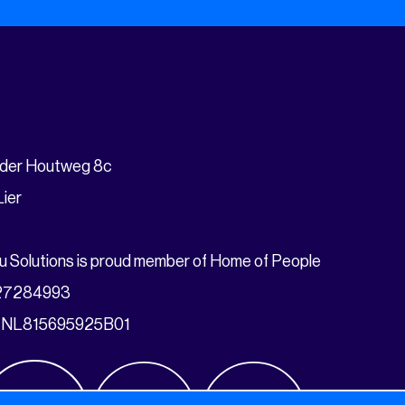
drachtgevers
Meer
 services
Over Solutions
 opdrachtgevers
Ons team
 certificaten
Nieuws
act
Contact
 der Houtweg 8c
Klokkenluidersregeling
ier
 Solutions is proud member of Home of People
 27284993
 NL815695925B01
© 2017-2026 Alle rechten voorbehouden