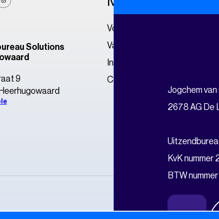
Medewerkers
Op
Voor medewerkers
Onze
Vacatures
Onze
ureau Solutions
owaard
Inschrijven
Onze
raat 9
Contact
Cont
Jogchem van
 Heerhugowaard
le
2678 AG De L
Uitzendbureau
KvK nummer
BTW nummer