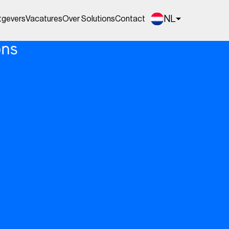
NL
tgevers
Vacatures
Over Solutions
Contact